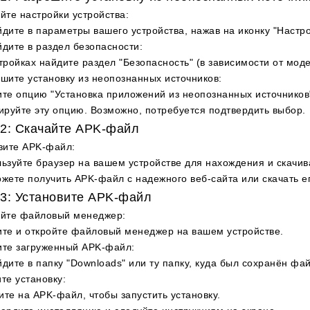
йте настройки устройства
:
дите в параметры вашего устройства, нажав на иконку "Настро
дите в раздел безопасности
:
тройках найдите раздел "Безопасность" (в зависимости от моде
шите установку из неопознанных источников
:
те опцию "Установка приложений из неопознанных источников"
ируйте эту опцию. Возможно, потребуется подтвердить выбор.
2: Скачайте APK-файл
зите APK-файл
:
ьзуйте браузер на вашем устройстве для нахождения и скачи
жете получить APK-файл с надежного веб-сайта или скачать е
3: Установите APK-файл
ойте файловый менеджер
:
те и откройте файловый менеджер на вашем устройстве.
ите загруженный APK-файл
:
дите в папку "Downloads" или ту папку, куда был сохранён фай
те установку
:
те на APK-файл, чтобы запустить установку.