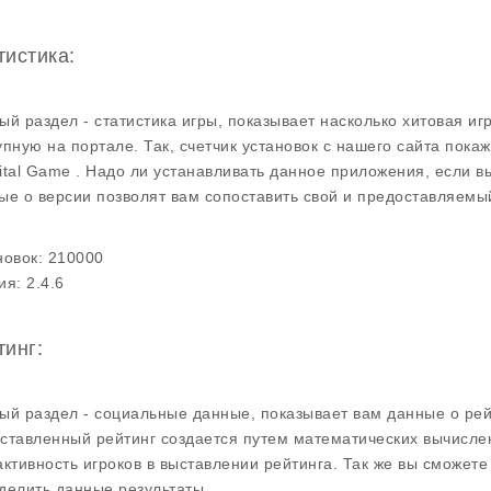
тистика:
ый раздел - статистика игры, показывает насколько хитовая иг
упную на портале. Так, счетчик установок с нашего сайта покаж
ital Game . Надо ли устанавливать данное приложения, если вы
ые о версии позволят вам сопоставить свой и предоставляемы
новок:
210000
ия:
2.4.6
тинг:
ый раздел - социальные данные, показывает вам данные о рей
ставленный рейтинг создается путем математических вычислен
активность игроков в выставлении рейтинга. Так же вы сможете
делить данные результаты.