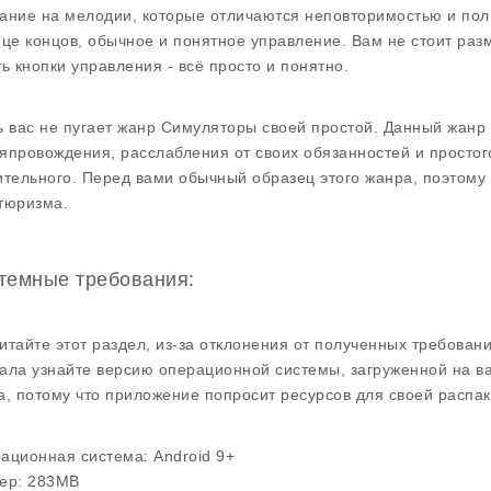
ание на мелодии, которые отличаются неповторимостью и пол
нце концов, обычное и понятное управление. Вам не стоит ра
ть кнопки управления - всё просто и понятно.
ь вас не пугает жанр Симуляторы своей простой. Данный жанр
япровождения, расслабления от своих обязанностей и простого
ительного. Перед вами обычный образец этого жанра, поэтому 
тюризма.
темные требования:
итайте этот раздел, из-за отклонения от полученных требован
ала узнайте версию операционной системы, загруженной на ва
а, потому что приложение попросит ресурсов для своей распак
ационная система:
Android 9+
ер:
283MB