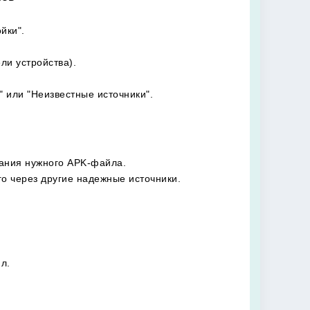
йки".
ли устройства).
 или "Неизвестные источники".
вания нужного APK-файла.
го через другие надежные источники.
л.