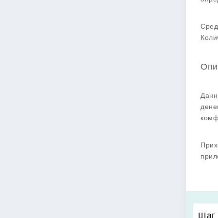
Сред
Коли
Опи
Данн
дене
комф
Прих
прил
Шаг 