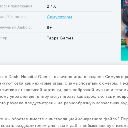
2.4.6
ерсия приложения:
Симуляторы
анр/Категория:
9+
ребуемый Android:
Tapps Games
втор:
cine Dash: Hospital Game - отличная игра в разделе Симулято
ентуют себя как нехитрые игры, с замысловатым сюжетом. Нес
ольствия от красивой картинки, разнообразной музыки и стрем
ному управлению, в игру могут играть как взрослые, так и под
ого раздела предусмотрены на разнообразную возрастную ауд
же мы обретём вместе с инсталляцией конкретного файла? Пер
твовать раздражителем для глаз и даёт необыкновенную изюми