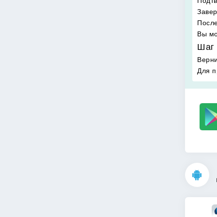
Подтв
Завер
После
Вы мо
Шаг 
Верни
Для п