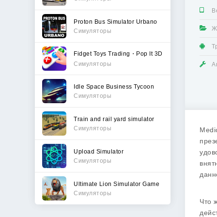
В
Proton Bus Simulator Urbano
Ж
Симуляторы
Т
Fidget Toys Trading・Pop It 3D
Симуляторы
А
Idle Space Business Tycoon
Симуляторы
Train and rail yard simulator
Симуляторы
Medi
през
Upload Simulator
удов
Симуляторы
внят
данн
Ultimate Lion Simulator Game
Симуляторы
Что 
дейс