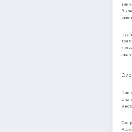
вним
В ко
иска
Пуст
врем
знач
аван
Сис
Проч
Снач
мест
Опер
Разм