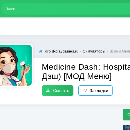
droid-playgames.ru
»
Симуляторы
» Взлом Medicine D
Medicine Dash: Hospi
Дэш) [МОД Меню]
Скачать
Закладки
С