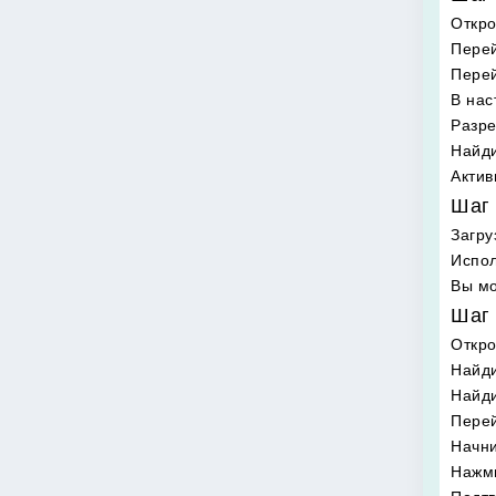
Откро
Перей
Перей
В нас
Разре
Найди
Актив
Шаг 
Загру
Испол
Вы мо
Шаг 
Откр
Найди
Найд
Перей
Начни
Нажми