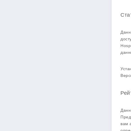
Ста
Данн
дост
Hosp
данн
Уста
Верс
Рей
Данн
Пред
вам 
опре