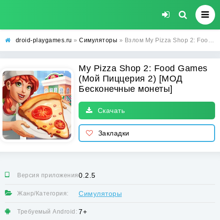
droid-playgames.ru
»
Симуляторы
» Взлом My Pizza Shop 2: Food Games (Мой Пиццерия 2) [МОД Бесконечные монеты] - стабильная версия apk на Андроид
My Pizza Shop 2: Food Games
(Мой Пиццерия 2) [МОД
Бесконечные монеты]
Скачать
Закладки
0.2.5
Версия приложения:
Симуляторы
Жанр/Категория:
7+
Требуемый Android: