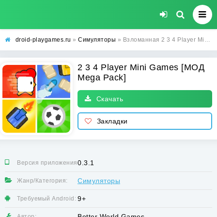
droid-playgames.ru
»
Симуляторы
» Взломанная 2 3 4 Player Mini Games [МОД Mega Pack] - полная версия apk на Андроид
2 3 4 Player Mini Games [МОД
Mega Pack]
Скачать
Закладки
0.3.1
Версия приложения:
Симуляторы
Жанр/Категория:
9+
Требуемый Android:
Better World Games
Автор: