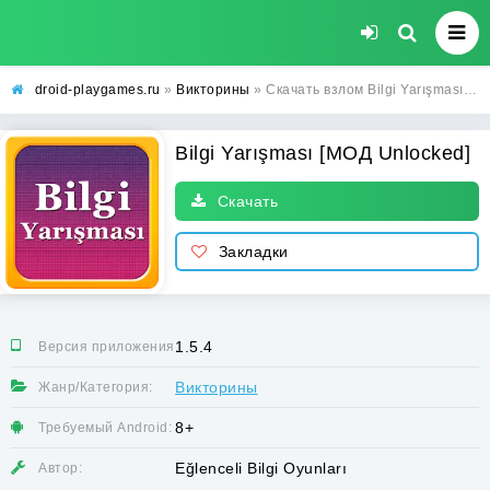
droid-playgames.ru
»
Викторины
» Скачать взлом Bilgi Yarışması [МОД Unlocked] - последняя версия apk на Андроид
Bilgi Yarışması [МОД Unlocked]
Скачать
Закладки
1.5.4
Версия приложения:
Викторины
Жанр/Категория:
8+
Требуемый Android:
Eğlenceli Bilgi Oyunları
Автор: