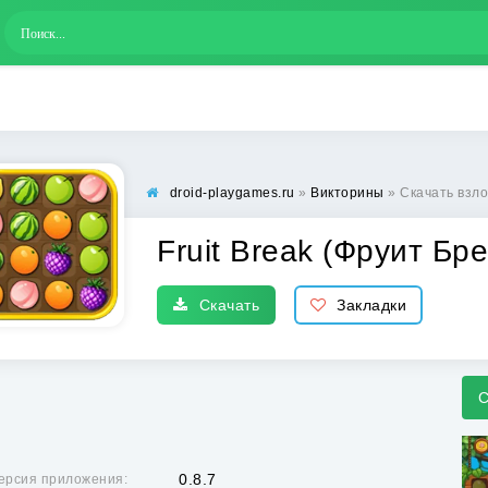
droid-playgames.ru
»
Викторины
» Скачать взлом Fru
Fruit Break (Фруит Бр
Скачать
Закладки
С
0.8.7
ерсия приложения: