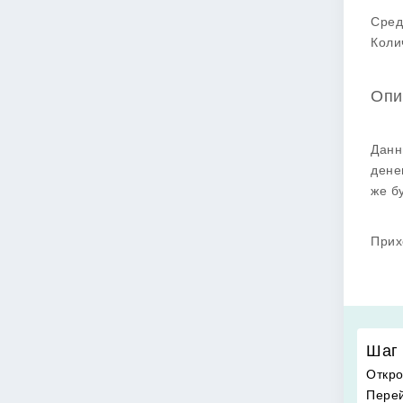
Сред
Коли
Опи
Данн
дене
же б
Прих
Шаг 
Откро
Перей