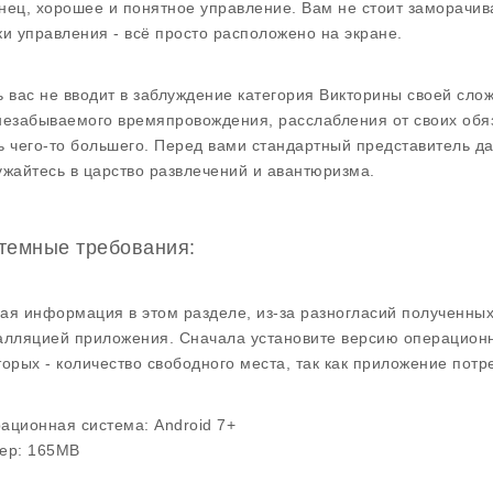
нец, хорошее и понятное управление. Вам не стоит заморачив
ки управления - всё просто расположено на экране.
ь вас не вводит в заблуждение категория Викторины своей сл
незабываемого времяпровождения, расслабления от своих обяз
ь чего-то большего. Перед вами стандартный представитель д
ужайтесь в царство развлечений и авантюризма.
темные требования:
ая информация в этом разделе, из-за разногласий полученны
алляцией приложения. Сначала установите версию операционн
торых - количество свободного места, так как приложение потр
ационная система:
Android 7+
ер:
165MB