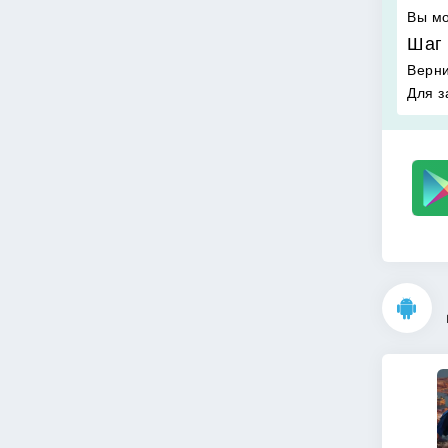
Вы мо
Шаг 
Верни
Для з