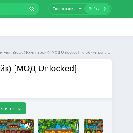
Регистрация
Войти
it Break (Фруит Брейк) [МОД Unlocked] - стабильная версия apk на Андроид
ейк) [МОД Unlocked]
криншоты