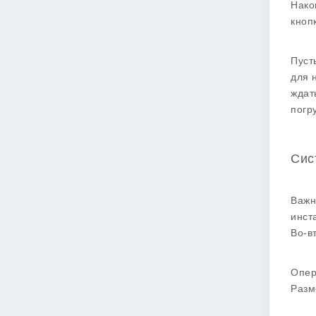
Нако
кноп
Пуст
для 
ждат
погр
Сис
Важн
инст
Во-в
Опер
Разм