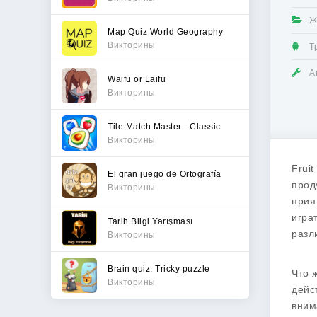
Ж
Map Quiz World Geography
Викторины
Т
А
Waifu or Laifu
Викторины
Tile Match Master - Classic
Викторины
Frui
El gran juego de Ortografía
прод
Викторины
прия
игра
Tarih Bilgi Yarışması
разл
Викторины
Brain quiz: Tricky puzzle
Что 
Викторины
дейс
вним