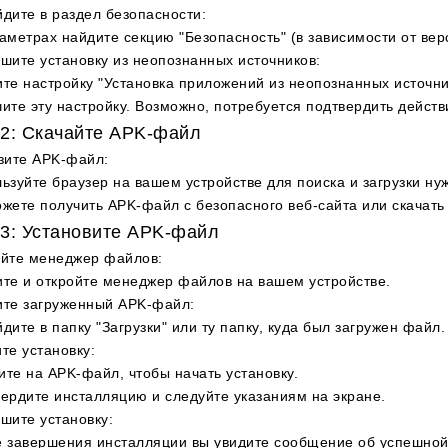
дите в раздел безопасности
:
аметрах найдите секцию "Безопасность" (в зависимости от верс
шите установку из неопознанных источников
:
те настройку "Установка приложений из неопознанных источни
ите эту настройку. Возможно, потребуется подтвердить действ
2: Скачайте APK-файл
зите APK-файл
:
ьзуйте браузер на вашем устройстве для поиска и загрузки н
жете получить APK-файл с безопасного веб-сайта или скачать 
3: Установите APK-файл
ойте менеджер файлов
:
те и откройте менеджер файлов на вашем устройстве.
ите загруженный APK-файл
:
дите в папку "Загрузки" или ту папку, куда был загружен файл.
те установку
:
те на APK-файл, чтобы начать установку.
ердите инсталляцию и следуйте указаниям на экране.
шите установку
:
 завершения инсталляции вы увидите сообщение об успешной