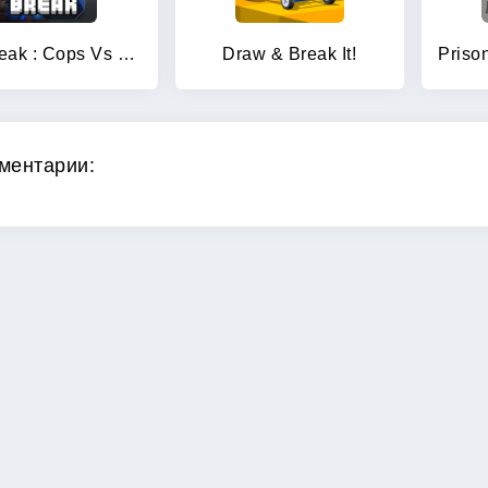
Jail Break : Cops Vs Robbers
Draw & Break It!
ментарии: