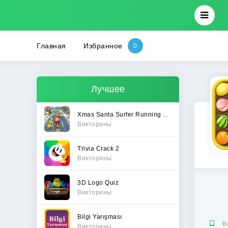
Главная
Избранное
Лучшее
Xmas Santa Surfer Running Game
Викторины
Trivia Crack 2
Викторины
3D Logo Quiz
Викторины
Bilgi Yarışması
В
Викторины