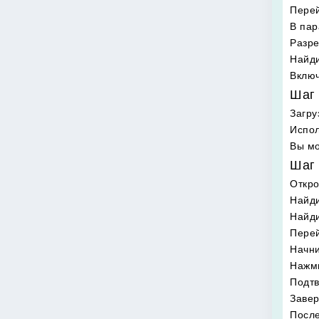
Перей
В пар
Разре
Найди
Включ
Шаг 
Загру
Испол
Вы мо
Шаг 
Откр
Найди
Найд
Перей
Начни
Нажми
Подтв
Завер
После