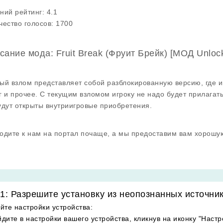
ний рейтинг:
4.1
чество голосов:
1700
сание мода: Fruit Break (Фруит Брейк) [МОД Unloc
ый взлом представляет собой разблокированную версию, где и
г и прочее. С текущим взломом игроку не надо будет прилагат
удут открыты внутриигровые приобретения.
одите к нам на портал почаще, а мы предоставим вам хорошу
1: Разрешите установку из неопознанных источни
йте настройки устройства
:
дите в настройки вашего устройства, кликнув на иконку "Настр