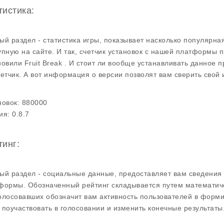
тистика:
ый раздел - статистика игры, показывает насколько популярна
упную на сайте. И так, счетчик установок с нашей платформы 
новили Fruit Break . И стоит ли вообще устанавливать данное
четчик. А вот информация о версии позволят вам сверить свой
новок:
880000
ия:
0.8.7
тинг:
ый раздел - социальные данные, предоставляет вам сведения 
формы. Обозначенный рейтинг складывается путем математиче
олосовавших обозначит вам активность пользователей в форми
 поучаствовать в голосовании и изменить конечные результаты