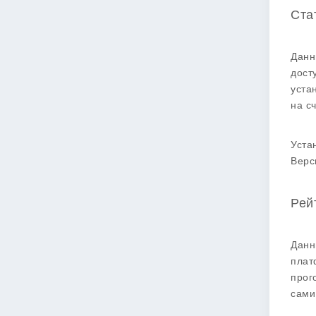
Ста
Данн
дост
уста
на с
Уста
Верс
Рей
Данн
плат
прог
сами